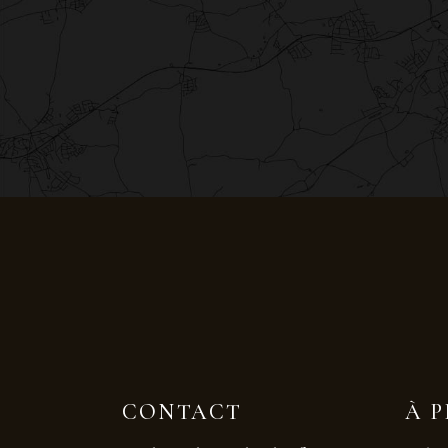
CONTACT
À 