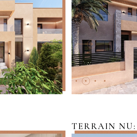
TERRAIN NU: