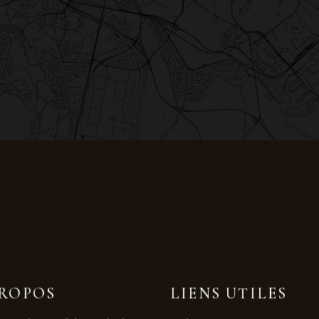
PROPOS
LIENS UTILES